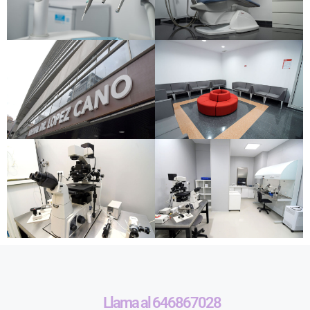
Llama al 646867028