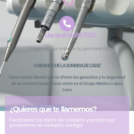
Llama al 646867028
Y agenda ya mismo tu primera cita
CUIDANDO DE LA SONRISA DE CÁDIZ
Único centro dental que te ofrece las garantías y la seguridad
de un entorno hospitalario como es el Grupo Médico López
Cano
¿Quieres que te llamemos?
Facilítanos tus datos de contacto y pronto nos
pondremos en contacto contigo