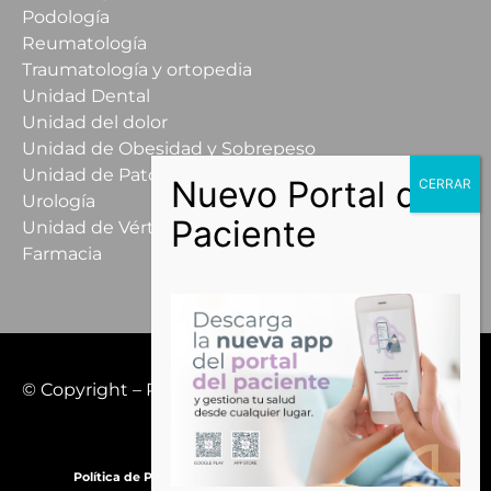
Podología
Reumatología
Traumatología y ortopedia
Unidad Dental
Unidad del dolor
Unidad de Obesidad y Sobrepeso
Unidad de Patología Mamaria
Urología
Unidad de Vértigo
Farmacia
© Copyright – Recoletas Salud López Cano Hospital
All rights reserved.
Política de Privacidad
Política de Sostenibilidad