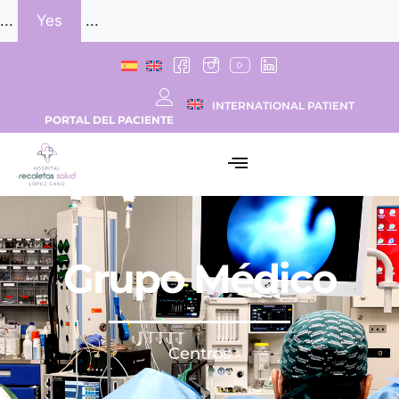
...
Yes
...
INTERNATIONAL PATIENT
PORTAL DEL PACIENTE
Grupo Médico
Centros