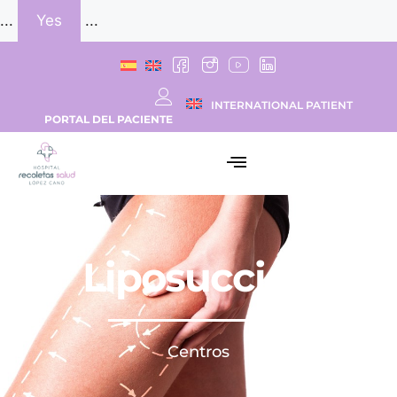
...
Yes
...
INTERNATIONAL PATIENT
PORTAL DEL PACIENTE
Liposucción
Centros