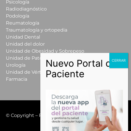
Psicología
Radiodiagnóstico
Podología
Reumatología
Traumatología y ortopedia
Unidad Dental
Unidad del dolor
Unidad de Obesidad y Sobrepeso
Unidad de Patología Mamaria
Urología
Unidad de Vértigo
Farmacia
© Copyright – Recoletas Salud López Cano Hospital
All rights reserved.