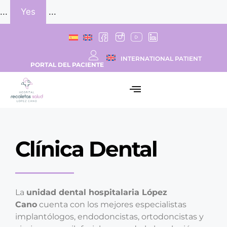
...
Yes
...
INTERNATIONAL PATIENT
PORTAL DEL PACIENTE
Clínica Dental
La
unidad dental hospitalaria López
Cano
cuenta con los mejores especialistas
implantólogos, endodoncistas, ortodoncistas y