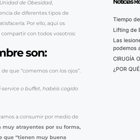
Noticias R
Unidad de Obesidad
,
encia de diferentes tipos de
Tiempo de 
sfacerla. Por ello, aquí os
Lifting de
 compartir con todos vosotros:
Las lesio
podemos a
mbre son:
CIRUGÍA 
¿POR QUÉ
n de que “comemos con los ojos”.
service o buffet, habéis cogido
vamos a consumir por medio de
n muy atrayentes por su forma,
ce que “tienen muy buena