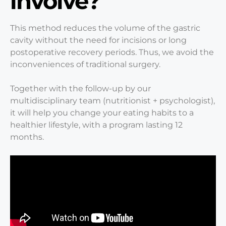
involve?
This method reduces the volume of the gastric
cavity without the need for incisions or long
postoperative recovery periods. Thus, we avoid the
inconveniences of traditional surgery.
Together with the follow-up by our
multidisciplinary team (nutritionist + psychologist),
it will help you change your eating habits to a
healthier lifestyle, with a program lasting 12
months.