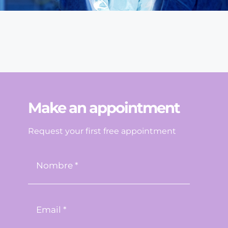
Make an appointment
Request your first free appointment