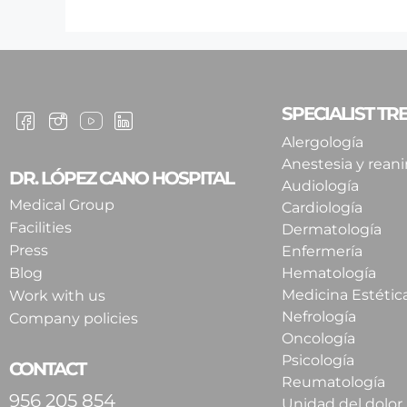
SPECIALIST T
Alergología
Anestesia y rean
DR. LÓPEZ CANO HOSPITAL
Audiología
Medical Group
Cardiología
Facilities
Dermatología
Press
Enfermería
Blog
Hematología
Medicina Estétic
Work with us
Nefrología
Company policies
Oncología
Psicología
CONTACT
Reumatología
956 205 854
Unidad del dolor