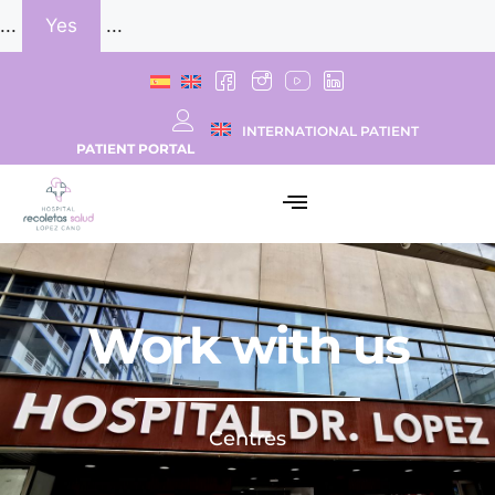
...
Yes
...
INTERNATIONAL PATIENT
PATIENT PORTAL
Work with us
Centres