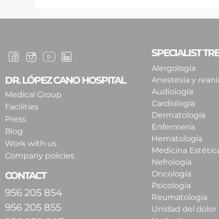
SPECIALIST T
Alergología
DR. LÓPEZ CANO HOSPITAL
Anestesia y rean
Audiología
Medical Group
Cardiología
Facilities
Dermatología
Press
Enfermería
Blog
Hematología
Work with us
Medicina Estétic
Company policies
Nefrología
Oncología
CONTACT
Psicología
956 205 854
Reumatología
956 205 855
Unidad del dolor