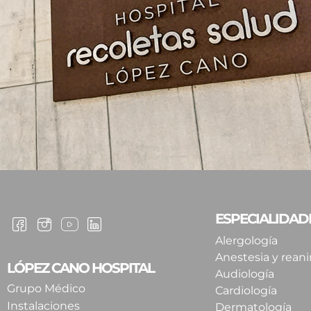
ESPECIALIDAD
Alergología
Anestesia y rean
LÓPEZ CANO HOSPITAL
Audiología
Grupo Médico
Cardiología
Instalaciones
Dermatología