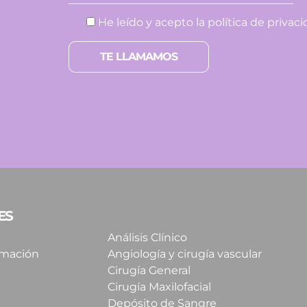
He leído y acepto la
política de privac
Por favor, deja este campo vacío.
ES
Análisis Clínico
imación
Angiología y cirugía vascular
Cirugía General
Cirugía Maxilofacial
Depósito de Sangre