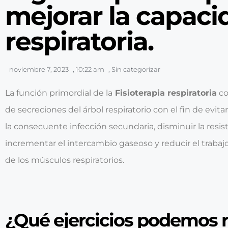
mejorar la capaci
respiratoria.
noviembre 7, 2023
,
10:22 am
,
Sin categorizar
La función primordial de la
Fisioterapia respiratoria
co
de secreciones del árbol respiratorio con el fin de evit
la consecuente infección secundaria, disminuir la resist
incrementar el intercambio gaseoso y reducir el trabajo 
de los músculos respiratorios.
¿Qué ejercicios podemos r