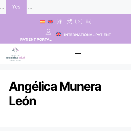
...
Yes
...
INTERNATIONAL PATIENT
PATIENT PORTAL
Angélica Munera
León