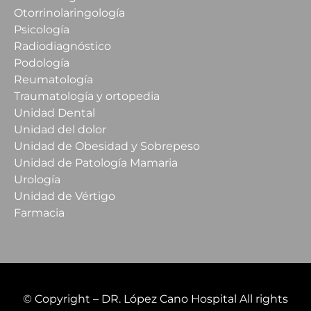
Otorrinolaringología
Psicología
Radiodiagnóstico
Podología
Reumatología
Traumatología y ortopedia
Unidad Dental
Unidad del dolor
Unidad de Obesidad y Sobrepeso
Unidad de Patología Mamaria
Urología
Unidad de Vértigo
Farmacia
© Copyright – DR. López Cano Hospital All rights