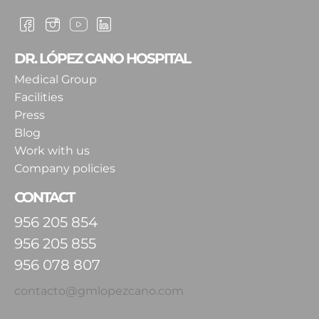
DR. LÓPEZ CANO HOSPITAL
Medical Group
Facilities
Press
Blog
Work with us
Company policies
CONTACT
956 205 854
956 205 855
956 078 807
contacto@gmlopezcano.com