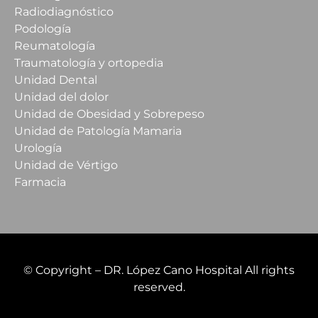
Radiodiagnóstico
Podología
Reumatología
Traumatología y ortopedia
Unidad Dental
Unidad del dolor
Unidad de Obesidad y Sobrepeso
Unidad de Patología Mamaria
Urología
Unidad de Vértigo
Farmacia
© Copyright – DR. López Cano Hospital All rights
reserved.