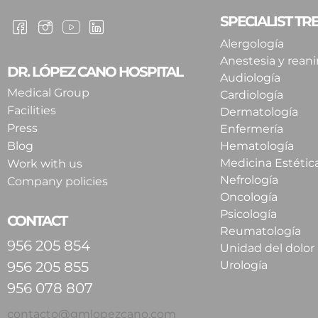
SPECIALIST T
Alergología
Anestesia y rean
DR. LÓPEZ CANO HOSPITAL
Audiología
Medical Group
Cardiología
Facilities
Dermatología
Press
Enfermería
Blog
Hematología
Medicina Estétic
Work with us
Nefrología
Company policies
Oncología
Psicología
CONTACT
Reumatología
956 205 854
Unidad del dolor
956 205 855
Urología
956 078 807
contacto@gmlopezcano.com