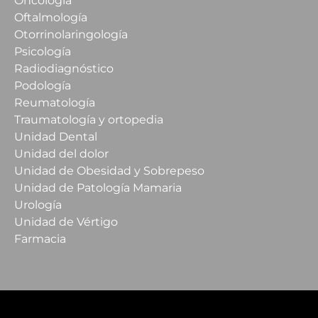
Oncología
Oftalmología
Otorrinolaringología
Psicología
Radiodiagnóstico
Podología
Reumatología
Traumatología y ortopedia
Unidad Dental
Unidad del dolor
Unidad de Obesidad y Sobrepeso
Unidad de Patología Mamaria
Urología
Unidad de Vértigo
Farmacia